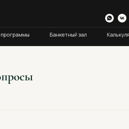
-программы
Банкетный зал
Калькул
опросы