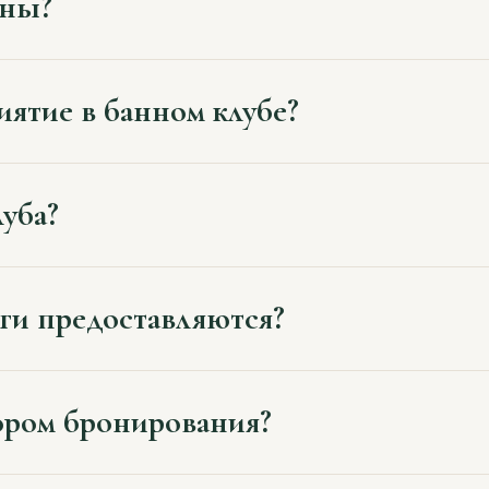
пны?
ятие в банном клубе?
луба?
ги предоставляются?
тором бронирования?