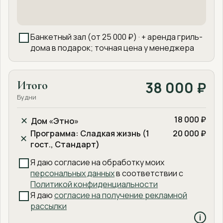
Банкетный зал (от 25 000 ₽) · + аренда гриль-
дома в подарок; точная цена у менеджера
Итого
38 000 ₽
Будни
18 000 ₽
Дом «Этно»
✕
Программа: Сладкая жизнь (1
20 000 ₽
✕
гост., Стандарт)
Я даю согласие на обработку моих
персональных данных
в соответствии с
Политикой конфиденциальности
Я даю
согласие на получение рекламной
рассылки
i