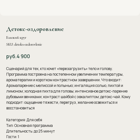
Детокс-оздоровление
Близкий круг
SKU:
detoks-ozdorovlenie
руб.
4 900
Сценарий для тех, кто хочет «перезагрузить» тело и голову.
Программа построена на постепенном увеличении температуры,
ароматерапии и коротком контрастном завершении. Что входит:
Аромапарение с мелиссой и полынью; ингаляция солью, пихтой и
лимоном; холодная пихта для головы; интенсивное детокс-парение
дубовыми вениками; контраст шайбой с эвкалиптом; детокс-чай. Кому
подходит: ощущение тяжести, перегруз, желание освежиться и
восстановиться
Категория: Для себя
Тип: Основная программа
Длительность: до 25 минут
Гости: 1