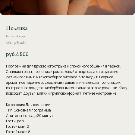
Полянка
Близкий круг
SKU:
polyanka
руб.
4 500
Программа для дружеского отдыха и спокойного общения в парной.
Сладкие травы, прополис и ромашковый отвар создают ощущение
летней поляны и мягкого общего ритуала. Что входит: Веерное
ароматное парение со сладкими травами; ингаляция прополисом;
контрастное дождевание берёзовым веником с отваром ромашки. Кому
подходит: друзья, мягкий групповой формат, летнее настроение
Категория: Для компании
Тип: Основная программа
Длительность: до 20 минут
Гости: до 8
Гостей мин: 2
Гостей макс: 8