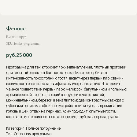
Феникс
Близкий круг
SKU:
feniks-programma
руб.
25 000
Программа для тех, кто хочет яркие впечатления, плотный прогрев и
длительный эффект от банного отдыха. Мастер подбирает
интенсивность по состоянию гостя, ведёт через первый пар, свежий
воздух, контрастные этапы и финальную релаксацию. Что входит:
Чайное приветствие; первый пар с мелиссой, багульником и полынью;
аромавеерный прогрев; свежий воздух; фиточан с пихтой,
можжевельником, берёзой и эвкалиптом; два контрастных захода с
дубовыми вениками; обливное устройство или купель; проминание
головы и шеи; отдых на перинах. Кому подходит: опытные гости,
контраст, интенсивное восстановление, глубокая перезагрузка
Категория: Полное погружение
Тип: Основная программа