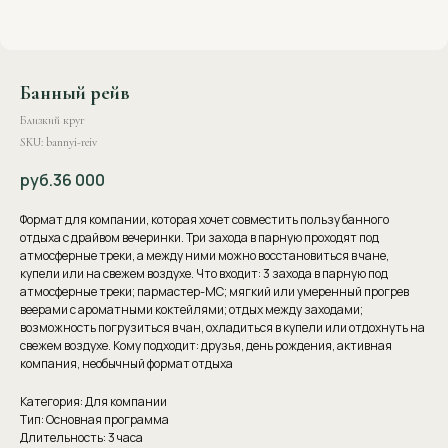
Банный рейв
Близкий круг
SKU:
bannyi-reiv
руб.
36 000
Формат для компании, которая хочет совместить пользу банного
отдыха с драйвом вечеринки. Три захода в парную проходят под
атмосферные треки, а между ними можно восстановиться в чане,
купели или на свежем воздухе. Что входит: 3 захода в парную под
атмосферные треки; пармастер-MC; мягкий или умеренный прогрев
веерами с ароматными коктейлями; отдых между заходами;
возможность погрузиться в чан, охладиться в купели или отдохнуть на
свежем воздухе. Кому подходит: друзья, день рождения, активная
компания, необычный формат отдыха
Категория: Для компании
Тип: Основная программа
Длительность: 3 часа