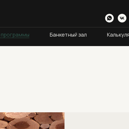
-программы
Банкетный зал
Калькул