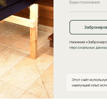
Заброниро
Нажимая
«
Заброниро
персональных данны
Этот сайт используе
наилучший опыт исп